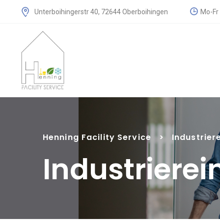
Mo-Fr 
Unterboihingerstr 40, 72644 Oberboihingen
Henning Facility Service
>
Industrier
Industriere